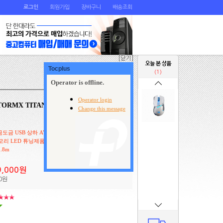
로그인
회원가입
장바구니
배송조회
[닫기]
Home
>
주변기기
>
키보드/마우스
(1)
ORMX TITAN MARK II 게이밍 마우
금 USB 상하 AVAGO 3050 4000DPI H/W 매크로 소
모리 LED 튜닝제품 무광 UV코팅 게이밍 마우스
.8m
9,000원
0원