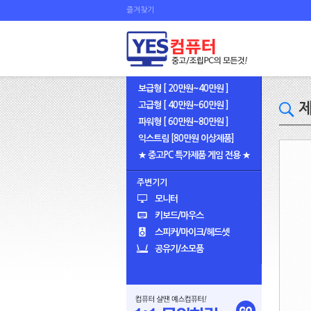
즐겨찾기
보급형 [ 20만원~40만원 ]
고급형 [ 40만원~60만원 ]
제
파워형 [ 60만원~80만원 ]
익스트림 [80만원 이상제품]
★ 중고PC 특가제품 게임 전용 ★
주변기기
모니터
키보드/마우스
스피커/마이크/헤드셋
공유기/소모품