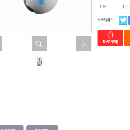
수 량
스크랩하기