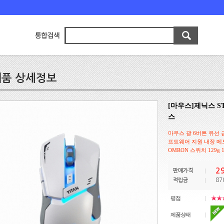
품 상세정보
[마우스]제닉스 ST
스
마우스 광 6버튼 유선 금도
프트웨어 지원 내장 메
OMRON 스위치 129g 1
2
판매가격
87
적립금
평점
제품상태