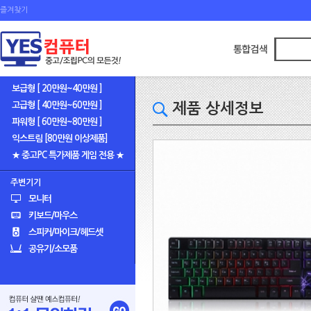
즐겨찾기
보급형 [ 20만원~40만원 ]
고급형 [ 40만원~60만원 ]
제품 상세정보
파워형 [ 60만원~80만원 ]
익스트림 [80만원 이상제품]
★ 중고PC 특가제품 게임 전용 ★
주변기기
모니터
키보드/마우스
스피커/마이크/헤드셋
공유기/소모품