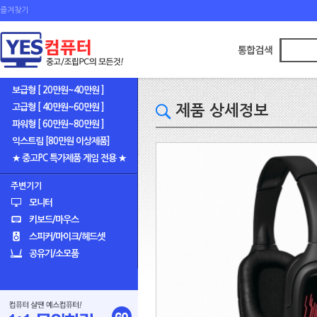
즐겨찾기
보급형 [ 20만원~40만원 ]
고급형 [ 40만원~60만원 ]
제품 상세정보
파워형 [ 60만원~80만원 ]
익스트림 [80만원 이상제품]
★ 중고PC 특가제품 게임 전용 ★
주변기기
모니터
키보드/마우스
스피커/마이크/헤드셋
공유기/소모품