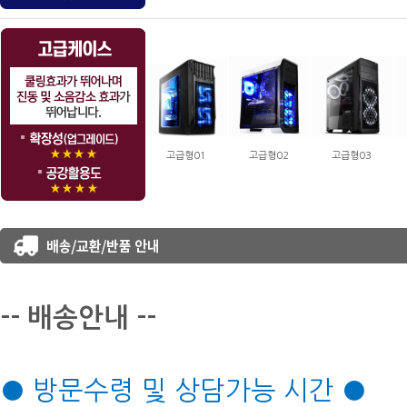
고급형01
고급형02
고급형03
-- 배송안내 --
● 방문수령 및 상담가능 시간 ●