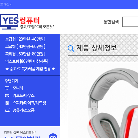
즐겨찾기
보급형 [ 20만원~40만원 ]
고급형 [ 40만원~60만원 ]
제품 상세정보
파워형 [ 60만원~80만원 ]
익스트림 [80만원 이상제품]
★ 중고PC 특가제품 게임 전용 ★
주변기기
모니터
키보드/마우스
스피커/마이크/헤드셋
공유기/소모품