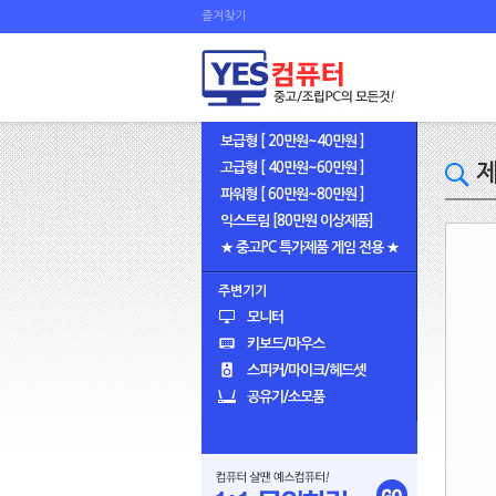
즐겨찾기
보급형 [ 20만원~40만원 ]
고급형 [ 40만원~60만원 ]
제
파워형 [ 60만원~80만원 ]
익스트림 [80만원 이상제품]
★ 중고PC 특가제품 게임 전용 ★
주변기기
모니터
키보드/마우스
스피커/마이크/헤드셋
공유기/소모품