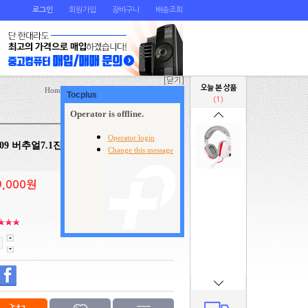
로그인
회원가입
장바구니
배송조회
[닫기]
Home
>
주변기기
>
스피커/마이크/헤드셋
(1)
 G909 버추얼7.1진동헤드셋(화이트)
9,000원
원