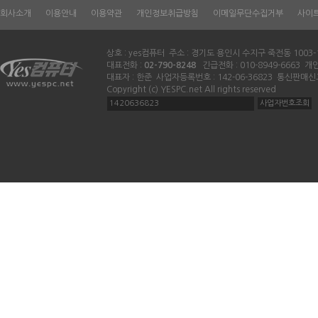
회사소개
이용안내
이용약관
개인정보취급방침
이메일무단수집거부
사이
상호 : yes컴퓨터 주소 : 경기도 용인시 수지구 죽전동 1003-
대표전화 :
02-790-8248
긴급전화 : 010-8949-6663 
대표자 : 한준 사업자등록번호 : 142-06-36823 통신판매신
Copyright (c) YESPC.net All rights reserved