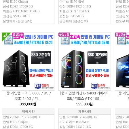
인텔 B150 Chipset
아수스 H170 칩셋
인텔 B150
삼성 DDR4 17000 8G
삼성 DDR4 19200 16G
삼성 DDR4
지포스 GTX 1060 D5 6GB
지포스 GTX 1060 6G
지포스 GT
고성능 SSD 250GB
고성능 SSD 500G
고성능 SS
운영체제 (옵션 선택)
운영체제 (옵션선택)
윈도우 
[중고]인텔 코어 i5 6600 / 8G /
[중고]인텔 최신 i5-9400F커피레이
[중고]인텔
SSD 240G / 지...
크R/ 지포스 GTX 166...
399,000원
959,000원
제품사양
제품사양
인텔 i5 6600 스카이레이크
인텔 i5 9400F 커피레이크R
인텔 i5 
인텔 H170 Chipset
기가바이트 B365M-H
인텔 H81 
삼성 DDR4 17000 8G
삼성 DDR4 21300 16G
삼성 DDR3