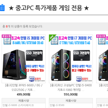
★ 중고PC 특가제품 게임 전용 ★
총
8
개 의 상품이 등록 되었습니다.
[중고]인텔 코어i5 6600 / 8G /
[중고]최신 고성능PC 인텔 i5-8400
[중고]인
SSD250G / 지포...
지포스1060 게이밍 ...
499,000원
550,000원
제품사양
제품사양
인텔 i5 6600 스카이레이크
인텔 i5 8500
인텔 i5 