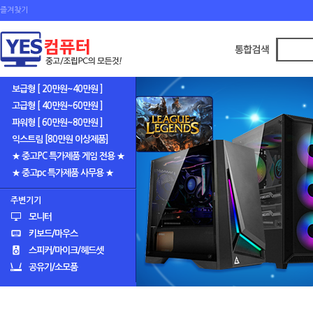
즐겨찾기
보급형 [ 20만원~40만원 ]
고급형 [ 40만원~60만원 ]
파워형 [ 60만원~80만원 ]
익스트림 [80만원 이상제품]
★ 중고PC 특가제품 게임 전용 ★
★ 중고pc 특가제품 사무용 ★
주변기기
모니터
키보드/마우스
스피커/마이크/헤드셋
공유기/소모품