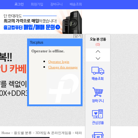
로그인
회원가입
장바구니
배송조회
[닫기]
(0)
Home
>
용도별 분류
>
3D게임 & 온라인게임용
>
테라