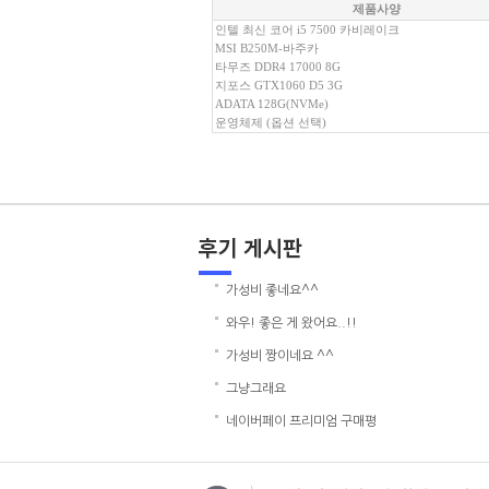
제품사양
인텔 최신 코어 i5 7500 카비레이크
MSI B250M-바주카
타무즈 DDR4 17000 8G
지포스 GTX1060 D5 3G
ADATA 128G(NVMe)
운영체제 (옵션 선택)
가성비 좋네요^^
와우! 좋은 게 왔어요..!!
가성비 짱이네요 ^^
그냥그래요
네이버페이 프리미엄 구매평