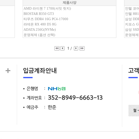
제품사양
AMD 라이젠 7 1700(서밋 릿지)
인텔 코어 
BIOSTAR B350 GT3
인텔 H81 
타무즈 DDR4 16G PC4-17000
삼성 DDR3
라데온 RX 480 D5 8G
지포스 GT
ADATA 256G(NVMe)
삼성 SSD
운영체제 (옵션 선택)
운영체제 
1
/