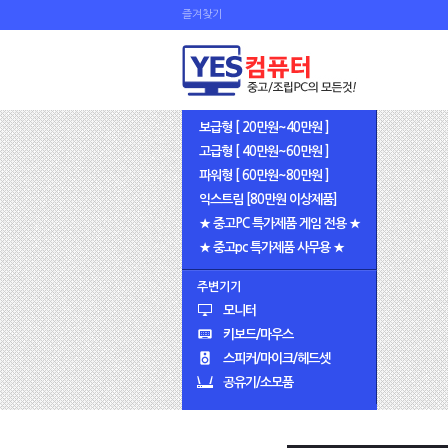
즐겨찾기
보급형 [ 20만원~40만원 ]
고급형 [ 40만원~60만원 ]
파워형 [ 60만원~80만원 ]
익스트림 [80만원 이상제품]
★ 중고PC 특가제품 게임 전용 ★
★ 중고pc 특가제품 사무용 ★
주변기기
모니터
키보드/마우스
스피커/마이크/헤드셋
공유기/소모품