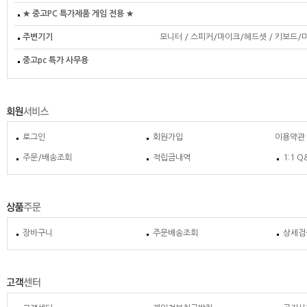
★ 중고PC 특가제품 게임 전용 ★
주변기기
모니터
/
스피커/마이크/헤드셋
/
키보드/
중고pc 특가 사무용
로그인
회원가입
이용약관
주문/배송조회
적립금내역
1:1 Q
장바구니
주문배송조회
상세검