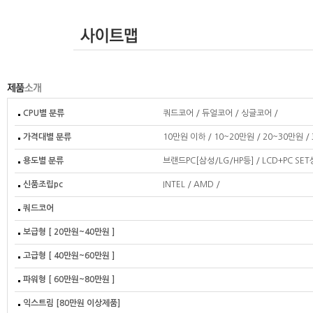
CPU별 분류
쿼드코어
/
듀얼코어
/
싱글코어
/
가격대별 분류
10만원 이하
/
10~20만원
/
20~30만원
/
용도별 분류
브랜드PC[삼성/LG/HP등]
/
LCD+PC SE
신품조립pc
INTEL
/
AMD
/
쿼드코어
보급형 [ 20만원~40만원 ]
고급형 [ 40만원~60만원 ]
파워형 [ 60만원~80만원 ]
익스트림 [80만원 이상제품]