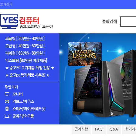
즐겨찾기
보급형 [ 20만원~40만원 ]
고급형 [ 40만원~60만원 ]
파워형 [ 60만원~80만원 ]
익스트림 [80만원 이상제품]
★ 중고PC 특가제품 게임 전용 ★
★ 중고pc 특가제품 사무용 ★
주변기기
모니터
키보드/마우스
스피커/마이크/헤드셋
공유기/소모품
공지사항
FAQ
Q&A
후기게