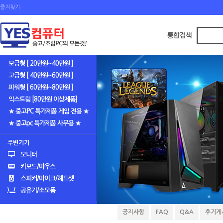
즐겨찾기
보급형 [ 20만원~40만원 ]
고급형 [ 40만원~60만원 ]
파워형 [ 60만원~80만원 ]
익스트림 [80만원 이상제품]
★ 중고PC 특가제품 게임 전용 ★
★ 중고pc 특가제품 사무용 ★
주변기기
모니터
키보드/마우스
스피커/마이크/헤드셋
공유기/소모품
공지사항
FAQ
Q&A
후기게