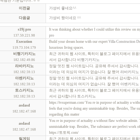
득템한 기분입니다..ㅎㅎ
이전글
가성비 좋네요^^
다음글
가성비 짱이네요 ^^
s19j pro
It was thinking about whether I could utilize this review on m
pro
137.59.221.98
Execution
Build your dream home with our expert
Villa Construction D
luxurious living spaces.
119.73.104.179
비행기카지노
최근 귀하의 웹 사이트, 특히이 블로그 페이지에서 유용한
셔서 감사합니다
비행기카지노
182.182.49.86
라바카지노
정말 멋진 웹 사이트입니다. 공유해 주셔서 감사합니다.
이라는 데 의심의 여지가 없습니다. 잘 했어
라바카지노
182.182.59.13
아벤카지노
정말 멋진 웹 사이트입니다. 공유해 주셔서 감사합니다.
이라는 데 의심의 여지가 없습니다. 잘 했어
아벤카지노
182.182.59.13
토스카지노
최근 귀하의 웹 사이트, 특히이 블로그 페이지에서 유용한
셔서 감사합니다
토스카지노
182.182.59.13
https://tvsuperman.com/ You re in purpose of actuality a witho
asdasd
feels that you're doing any unmistakable trap. Besides, The 
182.182.47.168
regarding this matter
You re in purpose of actuality a without flaw website admin. Th
asdasd
unmistakable trap. Besides, The substance are perfect work o
182.182.47.168
https://토토픽.com/
릴게임
최근 귀하의 웹 사이트, 특히이 블로그 페이지에서 유용한