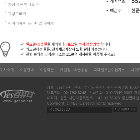
가성비 짱이네요 ^^
그냥그래요
네이버페이 프리미엄 구매평
회사소개
이용안내
이용약관
개인정보취급방침
이메일무단수집거부
사이
상호 : yes컴퓨터 주소 : 경기도 용인시 수지구 죽전동 1003-
대표전화 :
02-790-8248
긴급전화 : 010-8949-6663 
대표자 : 한준 사업자등록번호 : 142-06-36823 통신판매신
Copyright (c) YESPC.net All rights reserved