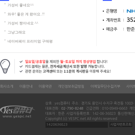
가성비 좋네요^^
와우! 좋은 게 왔어요..!!
가성비 짱이네요 ^^
그냥그래요
네이버페이 프리미엄 구매평
회사소개
이용안내
이용약관
개인정보취급방침
이메일무단수집거부
사이
상호 : yes컴퓨터 주소 : 경기도 용인시 수지구 죽전동 1003-
대표전화 :
02-790-8248
긴급전화 : 010-8949-6663 
대표자 : 한준 사업자등록번호 : 142-06-36823 통신판매신
Copyright (c) YESPC.net All rights reserved