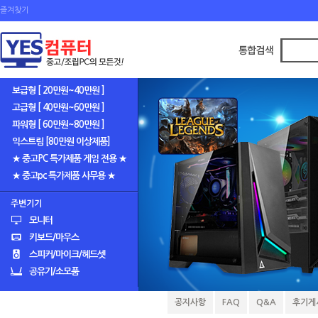
즐겨찾기
보급형 [ 20만원~40만원 ]
고급형 [ 40만원~60만원 ]
파워형 [ 60만원~80만원 ]
익스트림 [80만원 이상제품]
★ 중고PC 특가제품 게임 전용 ★
★ 중고pc 특가제품 사무용 ★
주변기기
모니터
키보드/마우스
스피커/마이크/헤드셋
공유기/소모품
공지사항
FAQ
Q&A
후기게