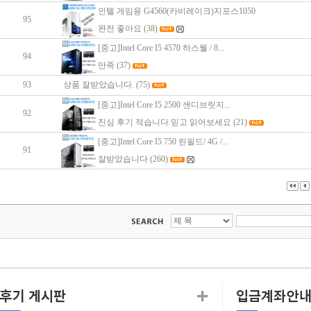
인텔 게임용 G4560(카비레이크)지포스1050
95
완전 좋아요
(38)
[중고]Intel Core I5 4570 하스웰 / 8...
94
만족
(37)
93
상품 잘받았습니다.
(75)
[중고]Intel Core I5 2500 샌디브릿지...
92
진심 후기 적습니다.믿고 읽어보세요
(21)
[중고]Intel Core I5 750 린필드/ 4G /...
91
잘받았습니다
(260)