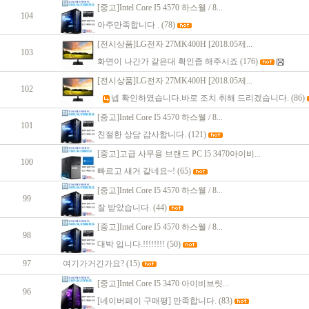
[중고]Intel Core I5 4570 하스웰 / 8...
104
아주만족합니다 .
(78)
[전시상품]LG전자 27MK400H [2018.05제...
103
화면이 나간가 같은대 확인좀 해주시죠
(176)
[전시상품]LG전자 27MK400H [2018.05제...
102
넵 확인하였습니다.바로 조치 취해 드리겠습니다.
(86)
[중고]Intel Core I5 4570 하스웰 / 8...
101
친절한 상담 감사합니다.
(121)
[중고]고급 사무용 브랜드 PC I5 3470아이비...
100
빠르고 새거 같네요~!
(65)
[중고]Intel Core I5 4570 하스웰 / 8...
99
잘 받았습니다.
(44)
[중고]Intel Core I5 4570 하스웰 / 8...
98
대박 입니다.!!!!!!!!
(50)
97
여기가거긴가요?
(15)
[중고]Intel Core I5 3470 아이비브릿...
96
[네이버페이 구매평] 만족합니다.
(83)