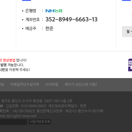
방침
이메일무단수집거부
사이트맵
페이지 상단으로 이동↑
: 경기도 용인시 수지구 죽전동 1003-180 나동 2호
48
긴급전화 : 010-8949-6663 개인정보관리책임자 : 한준
번호 : 142-06-36823 통신판매신고번호 : 제2012-용인수지-0078호
net All rights reserved