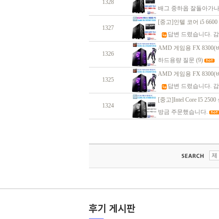
1328
배그 중하옵 잘돌아가나
[중고]인텔 코어 i5 6600 / 8
1327
답변 드렸습니다. 
AMD 게임용 FX 8300(비
1326
하드용량 질문
(9)
AMD 게임용 FX 8300(비
1325
답변 드렸습니다. 
[중고]Intel Core I5 25
1324
방금 주문했습니다.