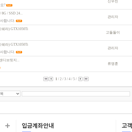
신우진
요?
G / SSD 24...
관리자
감사합니다.
쉐라) GTX1050Ti
고돌돌이
쉐라) GTX1050Ti
관리자
감사합니다.
00 샌디브릿지...
류명훈
1
/
2
/
3
/
4
/
5
/