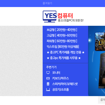
즐겨찾기
보급형 [ 20만원~40만원 ]
고급형 [ 40만원~60만원 ]
파워형 [ 60만원~80만원 ]
익스트림 [80만원 이상제품]
★ 중고PC 특가제품 게임 전용 ★
★ 중고pc 특가제품 사무용 ★
주변기기
모니터
키보드/마우스
스피커/마이크/헤드셋
공유기/소모품
공