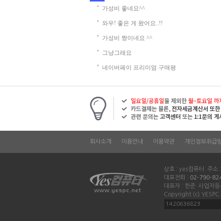
가성비 좋네요^^
와우! 좋은 게 왔어요..!!
가성비 짱이네요 ^^
그냥그래요
네이버페이 프리미엄 구매평
회사소개
이용안내
이용약관
개인정보취급
상호 : yes컴퓨터 주소 
대표전화 :
02-790-82
대표자 : 한준 사업자등록
Copyright (c) YESPC.