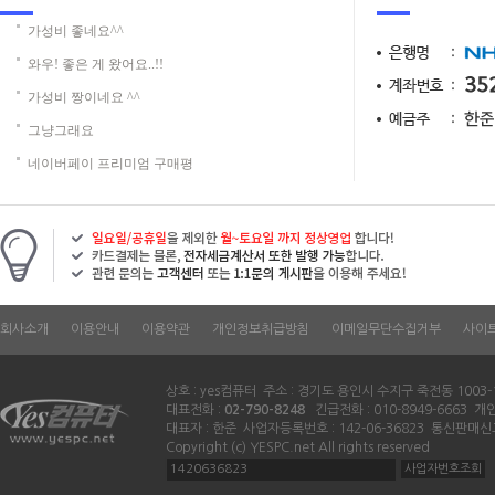
가성비 좋네요^^
와우! 좋은 게 왔어요..!!
가성비 짱이네요 ^^
그냥그래요
네이버페이 프리미엄 구매평
회사소개
이용안내
이용약관
개인정보취급방침
이메일무단수집거부
사이
상호 : yes컴퓨터 주소 : 경기도 용인시 수지구 죽전동 1003-
대표전화 :
02-790-8248
긴급전화 : 010-8949-6663 
대표자 : 한준 사업자등록번호 : 142-06-36823 통신판매신
Copyright (c) YESPC.net All rights reserved