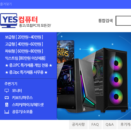
즐겨찾기
보급형 [ 20만원~40만원 ]
고급형 [ 40만원~60만원 ]
파워형 [ 60만원~80만원 ]
익스트림 [80만원 이상제품]
★ 중고PC 특가제품 게임 전용 ★
★ 중고pc 특가제품 사무용 ★
주변기기
모니터
키보드/마우스
스피커/마이크/헤드셋
공유기/소모품
공지사항
FAQ
Q&A
후기게