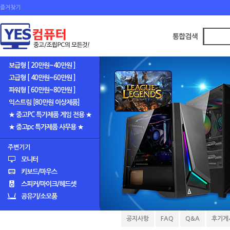
즐겨찾기
보급형 [ 20만원~40만원 ]
고급형 [ 40만원~60만원 ]
파워형 [ 60만원~80만원 ]
익스트림 [80만원 이상제품]
★ 중고PC 특가제품 게임 전용 ★
★ 중고pc 특가제품 사무용 ★
주변기기
모니터
키보드/마우스
스피커/마이크/헤드셋
공유기/소모품
공지사항
FAQ
Q&A
후기게